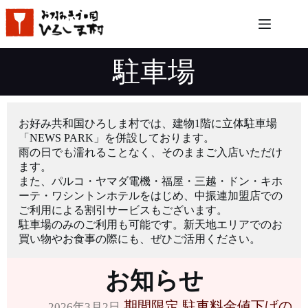
コ
ン
テ
ン
駐車場
ツ
へ
ス
キ
ッ
お好み共和国ひろしま村では、建物1階に立体駐車場
プ
「NEWS PARK」を併設しております。
雨の日でも濡れることなく、そのままご入店いただけ
ます。
また、パルコ・ヤマダ電機・福屋・三越・ドン・キホ
ーテ・ワシントンホテルをはじめ、中振連加盟店での
ご利用による割引サービスもございます。
駐車場のみのご利用も可能です。新天地エリアでのお
買い物やお食事の際にも、ぜひご活用ください。
お知らせ
期間限定 駐車料金値下げの
2026年3月2日