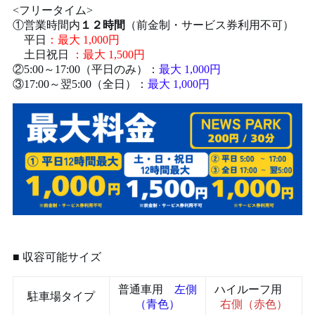
<フリータイム>
①営業時間内
１２時間
（前金制・サービス券利用不可）
平日
：最大 1,000円
土日祝日
：最大 1,500円
②5:00～17:00（平日のみ）：
最大 1,000円
③17:00～翌5:00（全日）：
最大 1,000円
■ 収容可能サイズ
普通車用
左側
ハイルーフ用
駐車場タイプ
（青色）
右側（赤色）