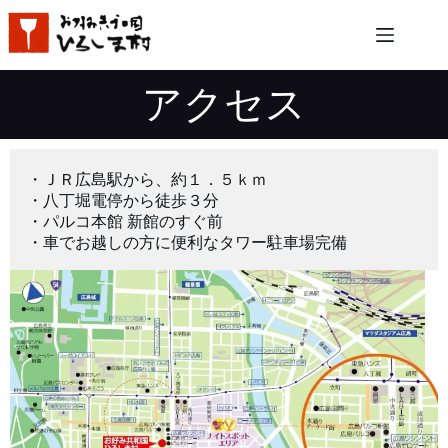
コ
ン
テ
ン
アクセス
ツ
へ
ス
キ
ッ
・ＪＲ広島駅から、約１．５ｋｍ
プ
・八丁堀電停から徒歩３分
・パルコ本館 新館のすぐ前
・車でお越しの方に便利なタワー駐車場完備