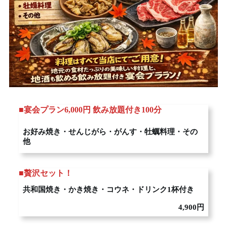
■
宴会プラン6,000円 飲み放題付き100分
お好み焼き・せんじがら・がんす・牡蠣料理・その
他
■贅沢セット！
共和国焼き・かき焼き・コウネ・ドリンク1杯付き
4,900円