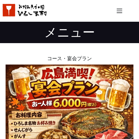
コ
ン
テ
ン
メニュー
ツ
へ
ス
キ
ッ
コース・宴会プラン
プ